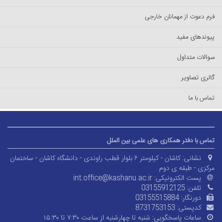
فرم دعوت از مهمانان خارجی
پیوندهای مفید
سوالات متداول
گالری تصاویر
تماس با ما
تماس با دفتر همکاری های علمی بین الملل
نشانی:
کاشان - کیلومتر ۶ بلوار قطب راوندی - دانشگاه کاشان - ساختمان
مرکزی - طبقه ی دوم
پست الکترونیکی:
int.office@kashanu.ac.ir
تلفن:
03155912125
دورنگار:
03155515884
کدپستی:
8731753153
ساعات پاسخگویی:
شنبه تا چهارشنبه از ساعت ۷:۳۰ تا ۱۵:۳۰