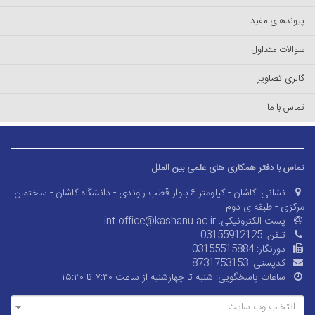
پیوندهای مفید
سوالات متداول
گالری تصاویر
تماس با ما
تماس با دفتر همکاری های علمی بین الملل
نشانی:
کاشان - کیلومتر ۶ بلوار قطب راوندی - دانشگاه کاشان - ساختمان
مرکزی - طبقه ی دوم
پست الکترونیکی:
int.office@kashanu.ac.ir
تلفن:
03155912125
دورنگار:
03155515884
کدپستی:
8731753153
ساعات پاسخگویی:
شنبه تا چهارشنبه از ساعت ۷:۳۰ تا ۱۵:۳۰
انتخاب وب سایت