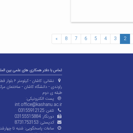
»
8
7
6
5
4
3
2
تماس با دفتر همکاری های علمی بین المل
نشانی:
کاشان - کیلومتر ۶ بلوا
راوندی - دانشگاه کاشان - ساختمان مرک
طبقه ی دوم
پست الکترونیکی:
int.office@kashanu.ac.ir
تلفن:
03155912125
دورنگار:
03155515884
کدپستی:
8731753153
ساعات پاسخگویی:
شنبه تا چهارشنب