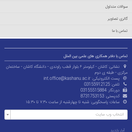
سوالات متداول
گالری تصاویر
تماس با ما
تماس با دفتر همکاری های علمی بین الملل
نشانی:
کاشان - کیلومتر ۶ بلوار قطب راوندی - دانشگاه کاشان - ساختمان
مرکزی - طبقه ی دوم
پست الکترونیکی:
int.office@kashanu.ac.ir
تلفن:
03155912125
دورنگار:
03155515884
کدپستی:
8731753153
ساعات پاسخگویی:
شنبه تا چهارشنبه از ساعت ۷:۳۰ تا ۱۵:۳۰
انتخاب وب سایت
آمار بازدید